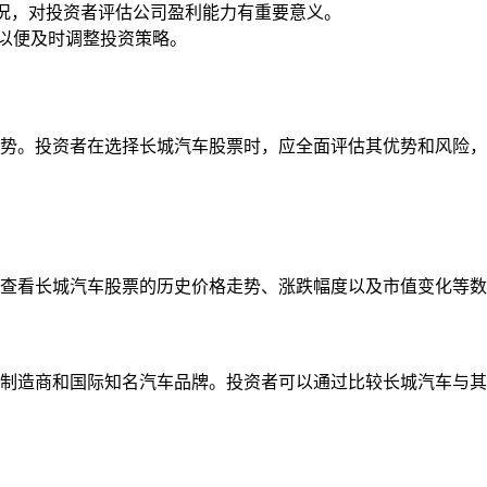
况，对投资者评估公司盈利能力有重要意义。
以便及时调整投资策略。
势。投资者在选择长城汽车股票时，应全面评估其优势和风险，
查看长城汽车股票的历史价格走势、涨跌幅度以及市值变化等数
制造商和国际知名汽车品牌。投资者可以通过比较长城汽车与其