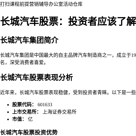
打扫
课程
前提
营销
辅导
办公室
活动
仓库
长城汽车股票：投资者应该了解
长城汽车集团简介
长城汽车集团是中国最大的自主品牌汽车制造商之一，成立于1
名，深受消费者喜爱。
长城汽车股票表现分析
近年来，长城汽车股票表现稳健，受到投资者青睐。以下是一些
股票代码：
601633
上市交易所：
上海证券交易所
市值：
亿
长城汽车股票投资优势