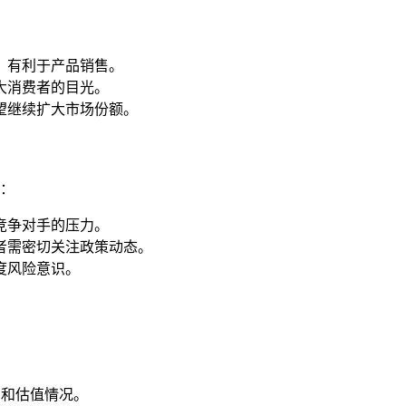
，有利于产品销售。
大消费者的目光。
望继续扩大市场份额。
：
竞争对手的压力。
者需密切关注政策动态。
度风险意识。
和估值情况。