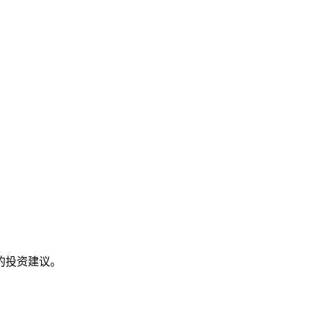
的投资建议。