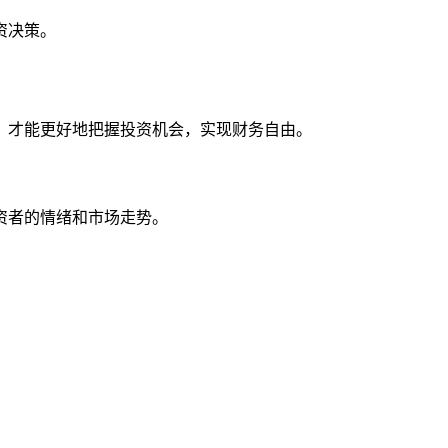
资决策。
，才能更好地把握投资机会，实现财务自由。
资者的情绪和市场走势。