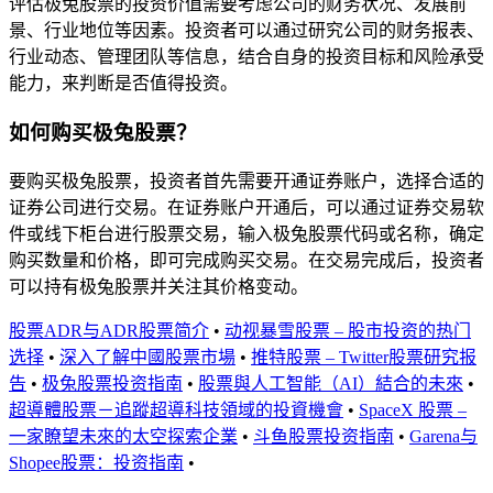
评估极兔股票的投资价值需要考虑公司的财务状况、发展前
景、行业地位等因素。投资者可以通过研究公司的财务报表、
行业动态、管理团队等信息，结合自身的投资目标和风险承受
能力，来判断是否值得投资。
如何购买极兔股票？
要购买极兔股票，投资者首先需要开通证券账户，选择合适的
证券公司进行交易。在证券账户开通后，可以通过证券交易软
件或线下柜台进行股票交易，输入极兔股票代码或名称，确定
购买数量和价格，即可完成购买交易。在交易完成后，投资者
可以持有极兔股票并关注其价格变动。
股票ADR与ADR股票简介
•
动视暴雪股票 – 股市投资的热门
选择
•
深入了解中國股票市場
•
推特股票 – Twitter股票研究报
告
•
极兔股票投资指南
•
股票與人工智能（AI）結合的未來
•
超導體股票－追蹤超導科技領域的投資機會
•
SpaceX 股票 –
一家瞭望未來的太空探索企業
•
斗鱼股票投资指南
•
Garena与
Shopee股票：投资指南
•