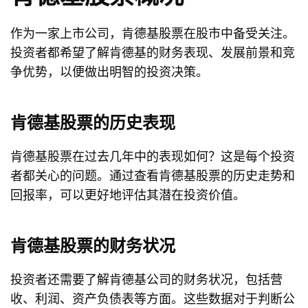
作为一家上市公司，肯德基股票在股市中备受关注。
投资者都希望了解肯德基的财务表现、发展前景和竞
争优势，以便做出明智的投资决策。
肯德基股票的历史表现
肯德基股票在过去几年中的表现如何？这是每个投资
者都关心的问题。通过查看肯德基股票的历史走势和
回报率，可以更好地评估其潜在投资价值。
肯德基股票的财务状况
投资者还需要了解肯德基公司的财务状况，包括营
收、利润、资产负债表等方面。这些数据对于判断公