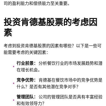
司的盈利能力和偿债能力至关重要。
投资肯德基股票的考虑因
素
考虑到投资肯德基股票的因素有哪些？以下是一些可
能需要考虑的关键因素：
行业前景：
分析餐饮行业的市场发展趋势和潜
在增长机会。
竞争优势：
肯德基在餐饮市场中的竞争优势是
什么？是否有其他潜在竞争对手？
管理团队：
公司的管理团队是否具有丰富经验
和有效领导力？