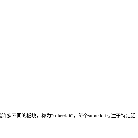
的板块，称为“subreddit”，每个subreddit专注于特定话