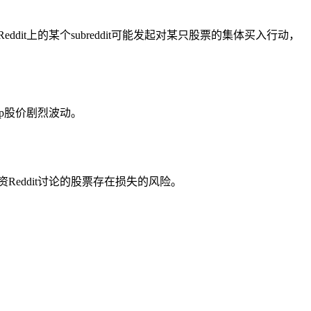
dit上的某个subreddit可能发起对某只股票的集体买入行动，
top股价剧烈波动。
Reddit讨论的股票存在损失的风险。