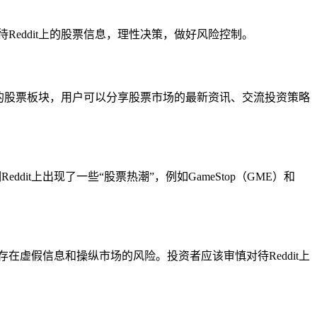
待Reddit上的股票信息，理性决策，做好风险控制。
ddit的股票板块，用户可以分享股票市场的最新资讯、交流投资策略
it上出现了一些“股票热潮”，例如GameStop（GME）和
存在虚假信息和操纵市场的风险。投资者应该审慎对待Reddit上