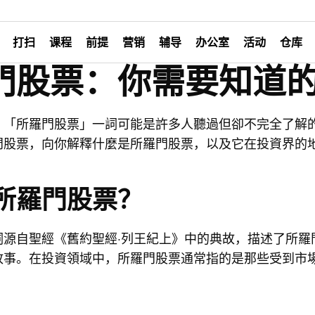
打扫
课程
前提
营销
辅导
办公室
活动
仓库
門股票：你需要知道
，「所羅門股票」一詞可能是許多人聽過但卻不完全了解
門股票，向你解釋什麼是所羅門股票，以及它在投資界的
所羅門股票？
詞源自聖經《舊約聖經·列王紀上》中的典故，描述了所羅
故事。在投資領域中，所羅門股票通常指的是那些受到市
。