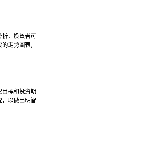
分析。投資者可
票的走勢圖表，
資目標和投資期
究，以做出明智